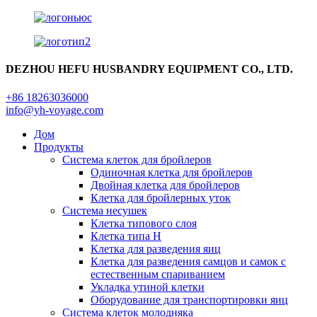
DEZHOU HEFU HUSBANDRY EQUIPMENT CO., LTD.
+86 18263036000
info@yh-voyage.com
Дом
Продукты
Система клеток для бройлеров
Одиночная клетка для бройлеров
Двойная клетка для бройлеров
Клетка для бройлерных уток
Система несушек
Клетка типового слоя
Клетка типа H
Клетка для разведения яиц
Клетка для разведения самцов и самок с
естественным спариванием
Укладка утиной клетки
Оборудование для транспортировки яиц
Система клеток молодняка